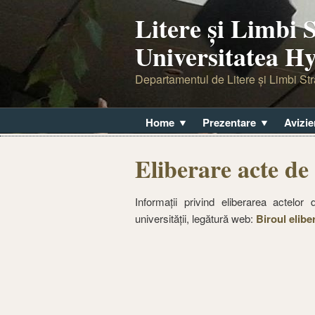
Litere şi Limbi S
Universitatea H
Departamentul de Litere şi Limbi Str
Home
Prezentare
Avizie
Eliberare acte de
Informații privind eliberarea actelo
universității, legătură web:
Biroul elibe