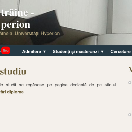
trăine -
yperion
ăine al Universităţii Hyperion
r
Admitere
Studenți şi masteranzi
Cercetare
Nou
 studiu
M
r de studii se regăsesc pe pagina dedicată de pe site-ul
rări diplome