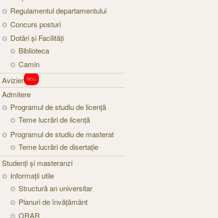
Regulamentul departamentului
Concurs posturi
Dotări și Facilități
Biblioteca
Camin
Avizier
Nou
Admitere
Programul de studiu de licență
Teme lucrări de licență
Programul de studiu de masterat
Teme lucrări de disertație
Studenți şi masteranzi
Informaţii utile
Structură an universitar
Planuri de învățământ
ORAR