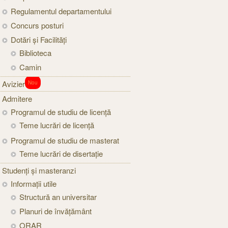
Regulamentul departamentului
Concurs posturi
Dotări și Facilități
Biblioteca
Camin
Avizier
Nou
Admitere
Programul de studiu de licență
Teme lucrări de licență
Programul de studiu de masterat
Teme lucrări de disertație
Studenți şi masteranzi
Informaţii utile
Structură an universitar
Planuri de învățământ
ORAR