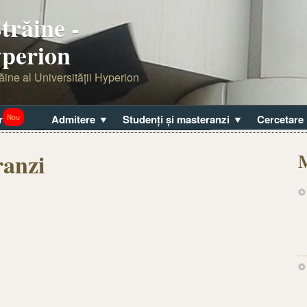
trăine -
yperion
ăine al Universităţii Hyperion
r
Admitere
Studenți şi masteranzi
Cercetare
Nou
ranzi
M