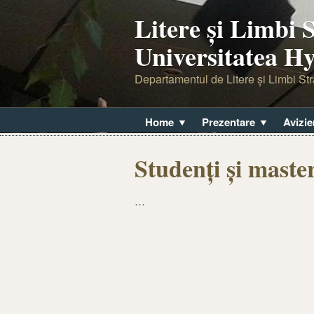
Litere şi Limbi S
Universitatea H
Departamentul de Litere şi Limbi Str
Home
Prezentare
Avizie
Studenți și maste
…