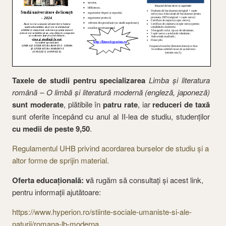
Taxele de studii pentru specializarea
Limba şi literatura
română – O limbă şi literatură modernă (engleză, japoneză)
sunt moderate
, plătibile în
patru rate
, iar
reduceri de taxă
sunt oferite începând cu anul al II-lea de studiu, studenţilor
cu medii de peste 9,50
.
Regulamentul UHB privind acordarea burselor de studiu şi a
altor forme de sprijin material.
Oferta educaţională: v
ă rugăm să consultaţi şi acest link,
pentru informaţii ajutătoare:
https://www.hyperion.ro/stiinte-sociale-umaniste-si-ale-
naturii/romana-lb-moderna