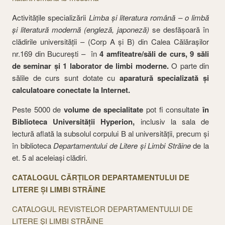
Activităţile specializării
Limba şi literatura română – o limbă
şi literatură modernă (engleză, japoneză)
se desfășoară în
clădirile universităţii – (Corp A şi B) din Calea Călăraşilor
nr.169 din Bucureşti – în
4 amfiteatre/săli de curs, 9 săli
de seminar şi 1 laborator de limbi moderne.
O parte din
sălile de curs sunt dotate cu
aparatură specializată şi
calculatoare conectate la Internet.
Peste 5000 de
volume de specialitate
pot fi consultate
în
Biblioteca Universității Hyperion,
inclusiv la sala de
lectură aflată la subsolul corpului B al universității, precum şi
în biblioteca
Departamentului de Litere şi Limbi Străine
de la
et. 5 al aceleiaşi clădiri.
CATALOGUL CĂRŢILOR DEPARTAMENTULUI DE
LITERE ŞI LIMBI STRĂINE
CATALOGUL REVISTELOR DEPARTAMENTULUI DE
LITERE ŞI LIMBI STRĂINE